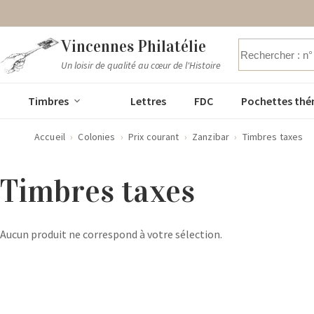
Passer
Vincennes Philatélie
au
contenu
Un loisir de qualité au cœur de l'Histoire
Aucun
résultat
Timbres
Lettres
FDC
Pochettes thé
Accueil
›
Colonies
›
Prix courant
›
Zanzibar
›
Timbres taxes
Timbres taxes
Aucun produit ne correspond à votre sélection.