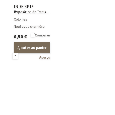
INDE BF 1 *
Exposition de Paris
1937
Colonies
Neuf avec charnière
Comparer
6,50
€
Ajouter au panier
*
Aperçu