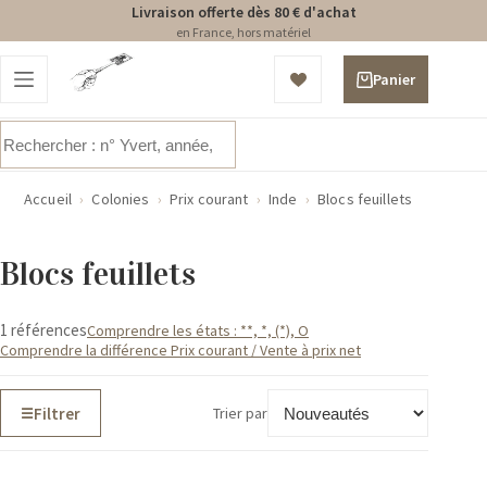
Livraison offerte dès 80 € d'achat
en France, hors matériel
Passer
au
Panier
contenu
d’achat
Aucun
résultat
Accueil
›
Colonies
›
Prix courant
›
Inde
›
Blocs feuillets
Blocs feuillets
1 références
Comprendre les états : **, *, (*), O
Comprendre la différence Prix courant / Vente à prix net
Filtrer
Trier par
☰