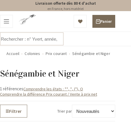
Livraison offerte dès 80 € d'achat
en France, hors matériel
Passer
au
Panier
contenu
d’achat
Aucun
résultat
Accueil
›
Colonies
›
Prix courant
›
Sénégambie et Niger
Sénégambie et Niger
1 références
Comprendre les états : **, *, (*), O
Comprendre la différence Prix courant / Vente à prix net
Filtrer
Trier par
☰