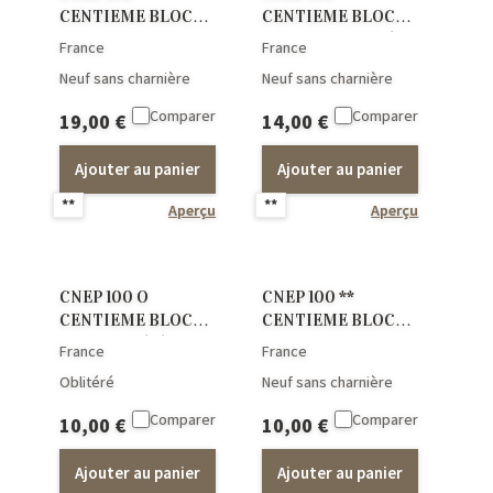
CENTIEME BLOC
CENTIEME BLOC
CNEP Epreuve de
CNEP Non dentelé
France
France
luxe
Neuf sans charnière
Neuf sans charnière
Comparer
Comparer
19,00
€
14,00
€
Ajouter au panier
Ajouter au panier
**
**
Aperçu
Aperçu
CNEP 100 O
CNEP 100 **
CENTIEME BLOC
CENTIEME BLOC
CNEP Oblitéré
CNEP
France
France
Oblitéré
Neuf sans charnière
Comparer
Comparer
10,00
€
10,00
€
Ajouter au panier
Ajouter au panier