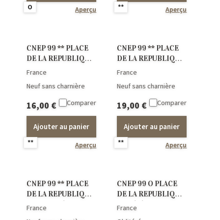
O
**
Aperçu
Aperçu
CNEP 99 ** PLACE
CNEP 99 ** PLACE
DE LA REPUBLIQUE
DE LA REPUBLIQUE
F.D.C.
Epreuve de luxe
France
France
Neuf sans charnière
Neuf sans charnière
Comparer
Comparer
16,00
€
19,00
€
Ajouter au panier
Ajouter au panier
**
**
Aperçu
Aperçu
CNEP 99 ** PLACE
CNEP 99 O PLACE
DE LA REPUBLIQUE
DE LA REPUBLIQUE
Non dentelé
Oblitéré
France
France