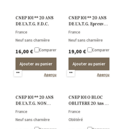
CNEP 101 ** 20 ANS
CNEP 101 ** 20 ANS
DE L’A.T.G. F.D.C.
DE L’A.T.G. Epreuve
de luxe
France
France
Neuf sans charnière
Neuf sans charnière
Comparer
Comparer
16,00
€
19,00
€
Ajouter au panier
Ajouter au panier
**
**
Aperçu
Aperçu
CNEP 101 ** 20 ANS
CNEP 101 O BLOC
DE L’A.T.G. NON
OBLITERE 20 Ans de
DENTELE
l’ATG
France
France
Neuf sans charnière
Oblitéré