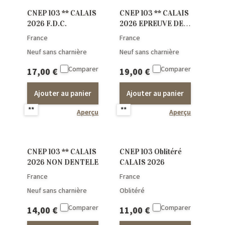
CNEP 103 ** CALAIS
CNEP 103 ** CALAIS
2026 F.D.C.
2026 EPREUVE DE
LUXE
France
France
Neuf sans charnière
Neuf sans charnière
Comparer
Comparer
17,00
€
19,00
€
Ajouter au panier
Ajouter au panier
**
**
Aperçu
Aperçu
CNEP 103 ** CALAIS
CNEP 103 Oblitéré
2026 NON DENTELE
CALAIS 2026
France
France
Neuf sans charnière
Oblitéré
Comparer
Comparer
14,00
€
11,00
€