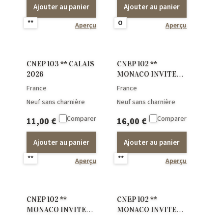
Ajouter au panier
Ajouter au panier
**
O
Aperçu
Aperçu
CNEP 103 ** CALAIS
CNEP 102 **
2026
MONACO INVITE
D’HONNEUR F.D.C.
France
France
Neuf sans charnière
Neuf sans charnière
Comparer
Comparer
11,00
€
16,00
€
Ajouter au panier
Ajouter au panier
**
**
Aperçu
Aperçu
CNEP 102 **
CNEP 102 **
MONACO INVITE
MONACO INVITE