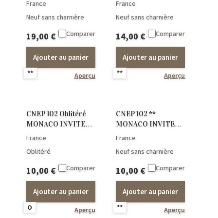
D’HONNEUR
D’HONNEUR NON
France
France
Epreuve de luxe
DENTELE
Neuf sans charnière
Neuf sans charnière
Comparer
Comparer
19,00
€
14,00
€
Ajouter au panier
Ajouter au panier
**
**
Aperçu
Aperçu
CNEP 102 Oblitéré
CNEP 102 **
MONACO INVITE
MONACO INVITE
D’HONNEUR
D’HONNEUR
France
France
Oblitéré
Neuf sans charnière
Comparer
Comparer
10,00
€
10,00
€
Ajouter au panier
Ajouter au panier
O
**
Aperçu
Aperçu