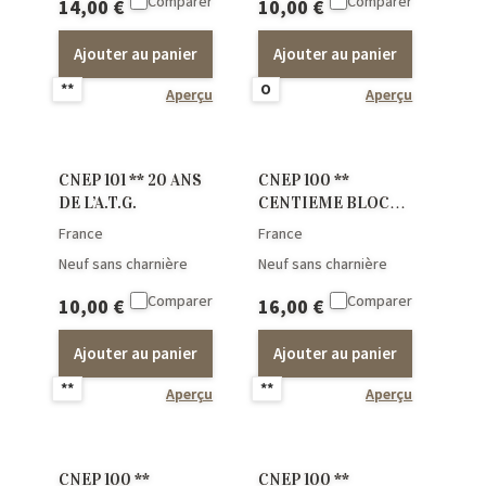
Comparer
Comparer
14,00
€
10,00
€
Ajouter au panier
Ajouter au panier
**
O
Aperçu
Aperçu
CNEP 101 ** 20 ANS
CNEP 100 **
DE L’A.T.G.
CENTIEME BLOC
CNEP F.D.C.
France
France
Neuf sans charnière
Neuf sans charnière
Comparer
Comparer
10,00
€
16,00
€
Ajouter au panier
Ajouter au panier
**
**
Aperçu
Aperçu
CNEP 100 **
CNEP 100 **