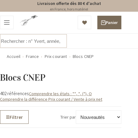
Livraison offerte dès 80 € d'achat
en France, hors matériel
Passer
au
Panier
contenu
d’achat
Aucun
résultat
Accueil
›
France
›
Prix courant
›
Blocs CNEP
Blocs CNEP
402 références
Comprendre les états : **, *, (*), O
Comprendre la différence Prix courant / Vente à prix net
Filtrer
Trier par
☰