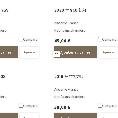
à 869
2020 ** 840 à 54
Andorre France
ière
Neuf sans charnière
Comparer
Comparer
45,00
€
 panier
Ajouter au panier
Aperçu
Aperçu
**
808
2016 ** 777/792
Andorre France
ière
Neuf sans charnière
Comparer
Comparer
38,00
€