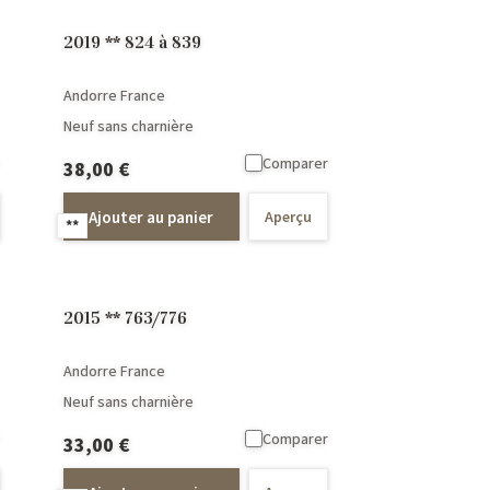
2019 ** 824 à 839
Andorre France
Neuf sans charnière
Comparer
38,00
€
Ajouter au panier
Aperçu
**
2015 ** 763/776
Andorre France
Neuf sans charnière
Comparer
33,00
€