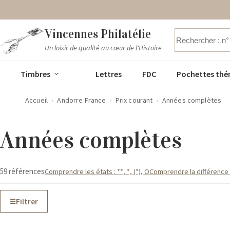
Passer
Vincennes Philatélie
au
contenu
Un loisir de qualité au cœur de l'Histoire
Aucun
résultat
Timbres
Lettres
FDC
Pochettes thé
Accueil
›
Andorre France
›
Prix courant
›
Années complètes
Années complètes
59 références
Comprendre les états : **, *, (*), O
Comprendre la différence P
Filtrer
☰