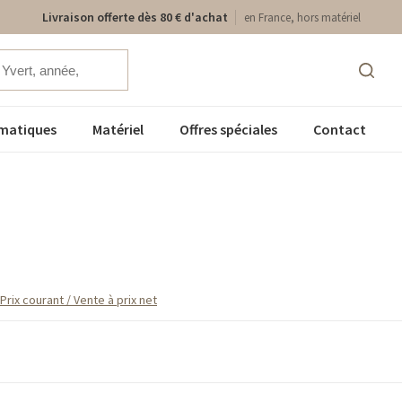
Livraison offerte dès 80 € d'achat
en France, hors matériel
matiques
Matériel
Offres spéciales
Contact
rix courant / Vente à prix net