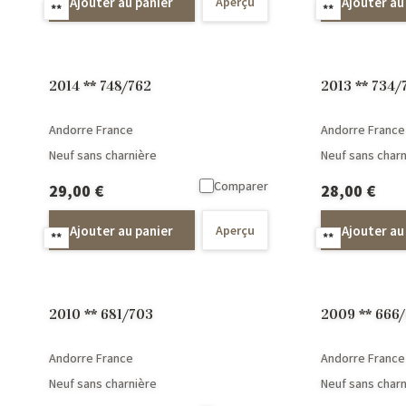
Ajouter au panier
Ajouter au
Aperçu
**
**
2014 ** 748/762
2013 ** 734/
Andorre France
Andorre France
Neuf sans charnière
Neuf sans charn
Comparer
29,00
€
28,00
€
Ajouter au panier
Ajouter au
Aperçu
**
**
2010 ** 681/703
2009 ** 666
Andorre France
Andorre France
Neuf sans charnière
Neuf sans charn