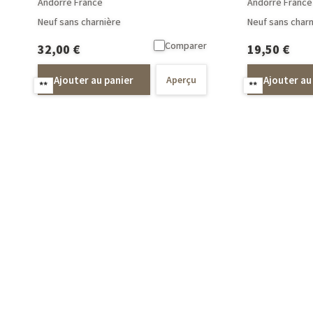
Andorre France
Andorre France
Neuf sans charnière
Neuf sans charn
Comparer
32,00
€
19,50
€
Ajouter au panier
Ajouter au
Aperçu
**
**