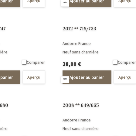
 panier
Ajouter au panier
Aperçu
Aperçu
**
747
2012 ** 718/733
Andorre France
ière
Neuf sans charnière
Comparer
Comparer
28,00
€
 panier
Ajouter au panier
Aperçu
Aperçu
**
/680
2008 ** 649/665
Andorre France
ière
Neuf sans charnière