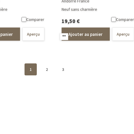
Andorre France
ière
Neuf sans charnière
Comparer
Comparer
19,50
€
 panier
Ajouter au panier
Aperçu
Aperçu
**
1
2
3