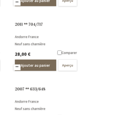
Ajouter au panier
Aperçu
**
2011 ** 704/717
Andorre France
Neuf sans charnière
Comparer
28,00
€
Ajouter au panier
Aperçu
**
2007 ** 633/648
Andorre France
Neuf sans charnière