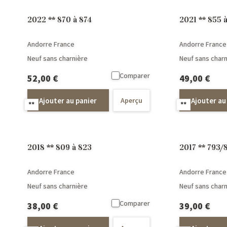
2022 ** 870 à 874
2021 ** 855 
Andorre France
Andorre France
Neuf sans charnière
Neuf sans charn
Comparer
52,00
€
49,00
€
Ajouter au panier
Ajouter au
Aperçu
**
**
2018 ** 809 à 823
2017 ** 793/
Andorre France
Andorre France
Neuf sans charnière
Neuf sans charn
Comparer
38,00
€
39,00
€