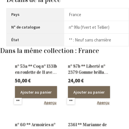
Pays
France
N° de catalogue
n° 99a (Yvert et Tellier)
État
** : Neuf sans charnière
Dans la même collection : France
n° 53a ** Coq n° 1331b
n° 87b ** Liberté n°
en roulette de 11 avec
2379 Gomme brillante
numéro rouge
en roulette de 11
50,00
€
24,00
€
numéro tous les 5
timbres
Ajouter au panier
Ajouter au panier
**
**
Aperçu
Aperçu
n° 60 ** Armoiries n°
2361 ** Marianne de