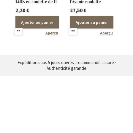
1468 en roulette de 11
l’Avenir roulette
adhésive de 11 timbres
2,20
€
27,50
€
Ajouter au panier
Ajouter au panier
**
**
Aperçu
Aperçu
Expédition sous 5 jours ouvrés : recommandé assuré ·
Authenticité garantie