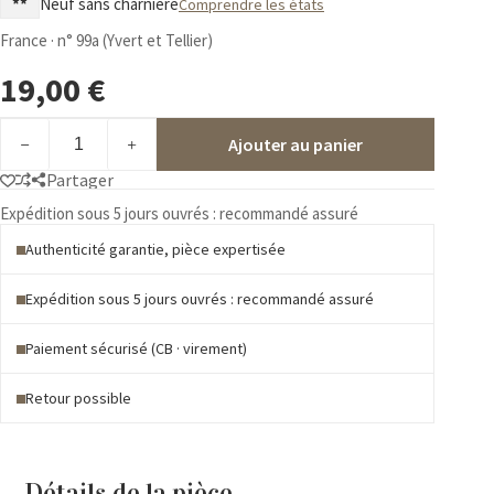
**
Neuf sans charnière
Comprendre les états
France · n° 99a (Yvert et Tellier)
19,00
€
quantité
Ajouter au panier
de
n°
Partager
99a
**
Expédition sous 5 jours ouvrés : recommandé assuré
Marianne
Authenticité garantie, pièce expertisée
de
Luquet
n°
Expédition sous 5 jours ouvrés : recommandé assuré
3418b
en
Paiement sécurisé (CB · virement)
roulette
de
Retour possible
11
numéros
noirs
Détails de la pièce