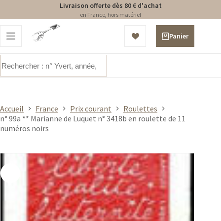
Livraison offerte dès 80 € d'achat
en France, hors matériel
Passer
au
Panier
contenu
d’achat
Aucun
résultat
Accueil
France
Prix courant
Roulettes
n° 99a ** Marianne de Luquet n° 3418b en roulette de 11
numéros noirs