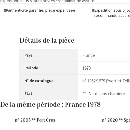
Expédition sous 5 jours ouvrés : recommandé assuré
Série
Sabine
Authenticité garantie, pièce expertisée
Expédition sous 5 jo
recommandé assur
Détails de la pièce
Pays
France
Période
1978
N° de catalogue
n° 1962/1979 (Yvert et Telli
État
** : Neuf sans charnière
De la même période : France 1978
n° 2005 ** Port Cros
n° 2020 ** Sp