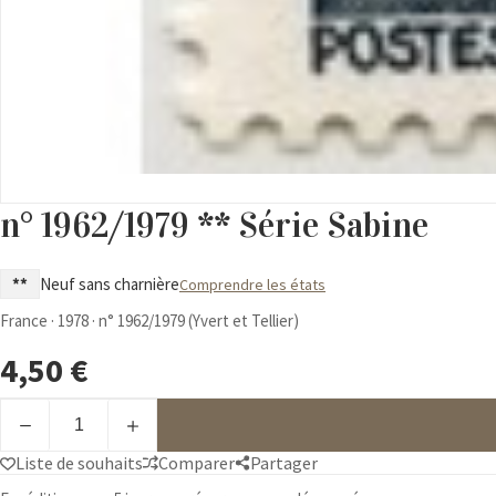
n° 1962/1979 ** Série Sabine
**
Neuf sans charnière
Comprendre les états
France · 1978 · n° 1962/1979 (Yvert et Tellier)
4,50
€
quantité
de
n°
Liste de souhaits
Comparer
Partager
1962/1979
**