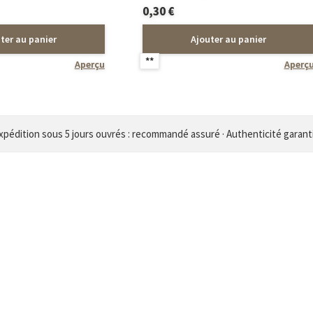
0,30
€
ter au panier
Ajouter au panier
**
Aperçu
Aperç
xpédition sous 5 jours ouvrés : recommandé assuré · Authenticité garant