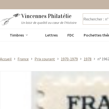
Passer
Vincennes Philatélie
au
contenu
Un loisir de qualité au cœur de l'Histoire
Aucun
résultat
Timbres
Lettres
FDC
Pochettes thé
Accueil
France
Prix courant
1970-1979
1978
n° 1962