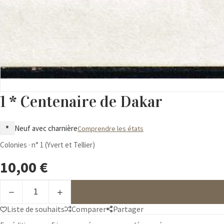
1 * Centenaire de Dakar
*
Neuf avec charnière
Comprendre les états
Colonies · n° 1 (Yvert et Tellier)
10,00
€
quantité
de
1
Liste de souhaits
Comparer
Partager
*
Centenaire