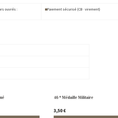
urs ouvrés :
Paiement sécurisé (CB · virement)
é
oué
46 * Médaille Militaire
3,50
€