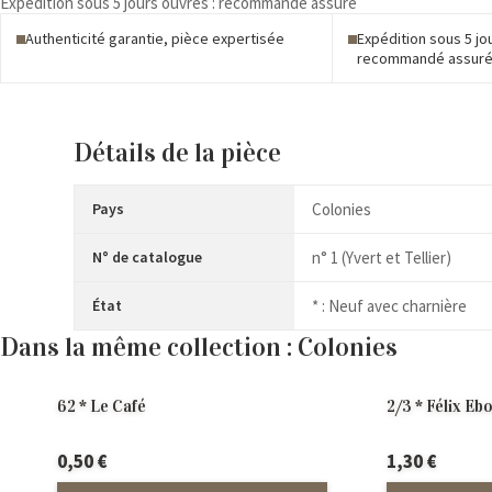
Expédition sous 5 jours ouvrés : recommandé assuré
de
Dakar
Authenticité garantie, pièce expertisée
Expédition sous 5 jo
recommandé assur
Détails de la pièce
Pays
Colonies
N° de catalogue
n° 1 (Yvert et Tellier)
État
* : Neuf avec charnière
Dans la même collection : Colonies
62 * Le Café
2/3 * Félix Eb
0,50
€
1,30
€