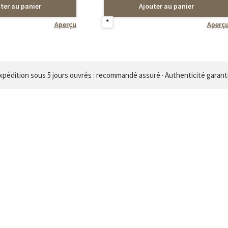
ter au panier
Ajouter au panier
*
Aperçu
Aperç
xpédition sous 5 jours ouvrés : recommandé assuré · Authenticité garant