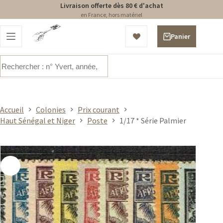
Livraison offerte dès 80 € d'achat
en France, hors matériel
Passer
au
Panier
contenu
d’achat
Aucun
résultat
Accueil
Colonies
Prix courant
Haut Sénégal et Niger
Poste
1/17 * Série Palmier