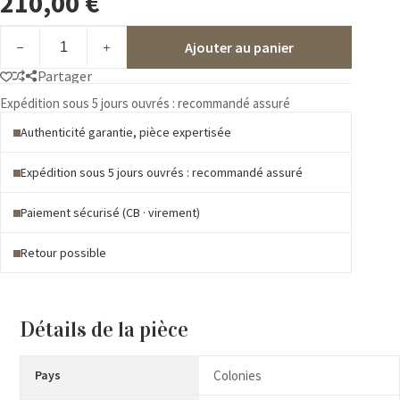
210,00
€
quantité
Ajouter au panier
de
1/17
Partager
*
Série
Expédition sous 5 jours ouvrés : recommandé assuré
Palmier
Authenticité garantie, pièce expertisée
Expédition sous 5 jours ouvrés : recommandé assuré
Paiement sécurisé (CB · virement)
Retour possible
Détails de la pièce
Pays
Colonies