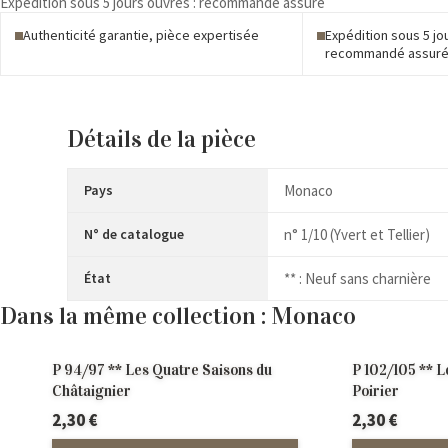
Expédition sous 5 jours ouvrés : recommandé assuré
Princes
et
Authenticité garantie, pièce expertisée
Expédition sous 5 jo
recommandé assur
vues
de
Monaco
Détails de la pièce
Pays
Monaco
N° de catalogue
n° 1/10 (Yvert et Tellier)
État
** : Neuf sans charnière
Dans la même collection : Monaco
P 94/97 ** Les Quatre Saisons du
P 102/105 ** L
Châtaignier
Poirier
2,30
€
2,30
€