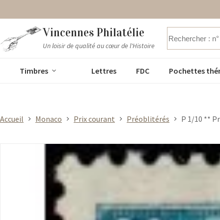
Passer
Vincennes Philatélie
au
contenu
Un loisir de qualité au cœur de l'Histoire
Aucun
résultat
Timbres
Lettres
FDC
Pochettes thé
Accueil
Monaco
Prix courant
Préoblitérés
P 1/10 ** P