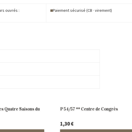
urs ouvrés :
Paiement sécurisé (CB · virement)
é
es Quatre Saisons du
P 54/57 ** Centre de Congrès
1,30
€