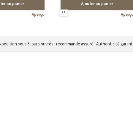
ter au panier
Ajouter au panier
**
Aperçu
Aperç
xpédition sous 5 jours ouvrés : recommandé assuré · Authenticité garant