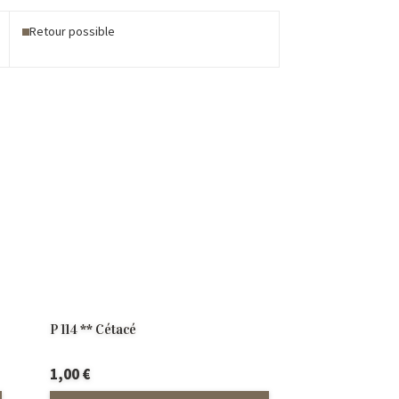
Retour possible
P 114 ** Cétacé
1,00
€