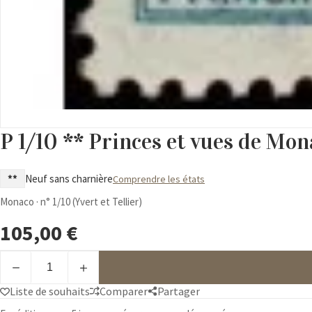
P 1/10 ** Princes et vues de Mon
**
Neuf sans charnière
Comprendre les états
Monaco · n° 1/10 (Yvert et Tellier)
105,00
€
quantité
de
P
Liste de souhaits
Comparer
Partager
1/10
**