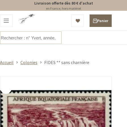
Livraison offerte dès 80 € d'achat
en France, hors matériel
Passer
au
Panier
contenu
d’achat
Aucun
résultat
Accueil
Colonies
FIDES ** sans charnière