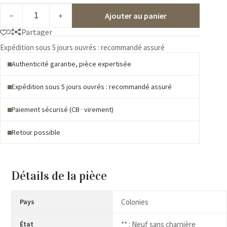
quantité
Ajouter au panier
de
FIDES
Partager
**
sans
Expédition sous 5 jours ouvrés : recommandé assuré
charnière
Authenticité garantie, pièce expertisée
Expédition sous 5 jours ouvrés : recommandé assuré
Paiement sécurisé (CB · virement)
Retour possible
Détails de la pièce
Pays
Colonies
État
** : Neuf sans charnière