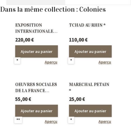
Dans la même collection : Colonies
EXPOSITION
TCHAD AU RHIN *
INTERNATIONALE
DE PARIS 1937
220,00
€
110,00
€
BLOCS FEUILLETS *
Ajouter au panier
Ajouter au panier
*
*
Aperçu
Aperçu
OEUVRES SOCIALES
MARECHAL PETAIN
DE LA FRANCE
*
D’OUTRE-MER **
55,00
€
25,00
€
sans charnière
Ajouter au panier
Ajouter au panier
**
*
Aperçu
Aperçu