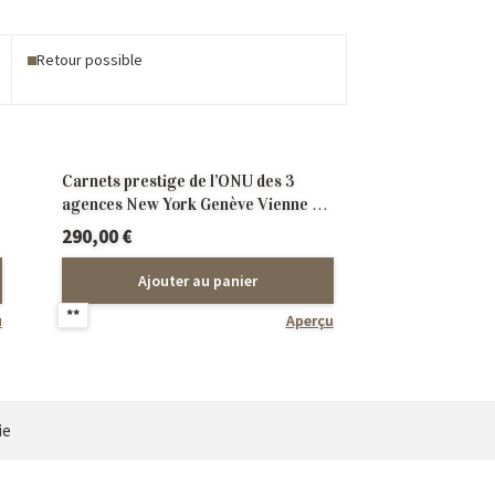
Retour possible
Carnets prestige de l’ONU des 3
agences New York Genève Vienne **
14 années 42 carnets
290,00
€
Ajouter au panier
**
u
Aperçu
ie