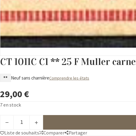
CT 1011C C1 ** 25 F Muller carne
**
Neuf sans charnière
Comprendre les états
29,00
€
7 en stock
quantité
de
CT
Liste de souhaits
Comparer
Partager
1011C