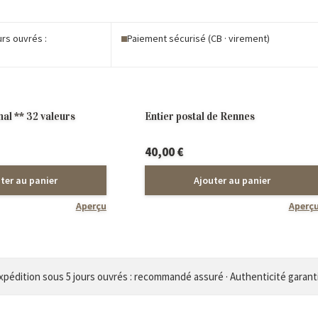
urs ouvrés :
Paiement sécurisé (CB · virement)
é
al ** 32 valeurs
Entier postal de Rennes
40,00
€
ter au panier
Ajouter au panier
Aperçu
Aperç
xpédition sous 5 jours ouvrés : recommandé assuré · Authenticité garant