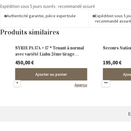
C1
Expédition sous 5 jours ouvrés : recommandé assuré
**
25
Authenticité garantie, pièce expertisée
Expédition sous 5 jo
recommandé assur
F
Muller
Produits similaires
carnet
de
8
SYRIE PA 17A + 17 * Tenant à normal
Secours Nation
avec variété Liabn 2ème tirage
grand espace entre le nom du pays et
450,00
€
195,00
€
la valeur
Ajouter au panier
Ajou
*
**
Aperçu
E