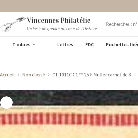
Passer
Vincennes Philatélie
au
contenu
Un loisir de qualité au cœur de l'Histoire
Aucun
résultat
Timbres
Lettres
FDC
Pochettes thé
Accueil
Non classé
CT 1011C C1 ** 25 F Muller carnet de 8