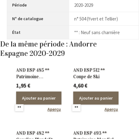
Période
2020-2029
N° de catalogue
n° 504 (Yvert et Tellier)
État
** : Neuf sans charnière
De la même période : Andorre
Espagne 2020-2029
AND ESP 485 **
AND ESP 512 **
Patrimoine
Coupe de Ski
Architectural
1,95
€
4,60
€
Ajouter au panier
Ajouter au panier
**
**
Aperçu
Aperçu
AND ESP 482 **
AND ESP 493 **