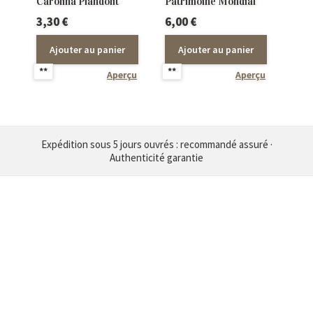
Carolina Plandolit
Patrimoine Mondial
3,30
€
6,00
€
Ajouter au panier
Ajouter au panier
**
**
Aperçu
Aperçu
Expédition sous 5 jours ouvrés : recommandé assuré ·
Authenticité garantie