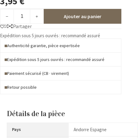
3,95
€
quantité
Ajouter au panier
de
AND
Partager
ESP
504
Expédition sous 5 jours ouvrés : recommandé assuré
**
Authenticité garantie, pièce expertisée
Les
Valls
d'Andorra
Expédition sous 5 jours ouvrés : recommandé assuré
Paiement sécurisé (CB · virement)
Retour possible
Détails de la pièce
Pays
Andorre Espagne