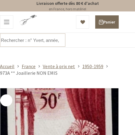
Livraison offerte dès 80 € d'achat
en France, hors matériel
Passer
au
Panier
contenu
d’achat
Aucun
résultat
Accueil
France
Vente à prix net
1950-1959
973A ** Joaillerie NON EMIS