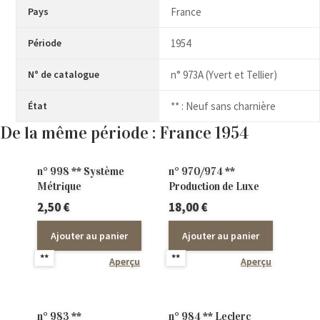
Pays
France
Période
1954
N° de catalogue
n° 973A (Yvert et Tellier)
État
** : Neuf sans charnière
De la même période : France 1954
n° 998 ** Système
n° 970/974 **
Métrique
Production de Luxe
2,50
€
18,00
€
Ajouter au panier
Ajouter au panier
**
**
Aperçu
Aperçu
n° 983 **
n° 984 ** Leclerc