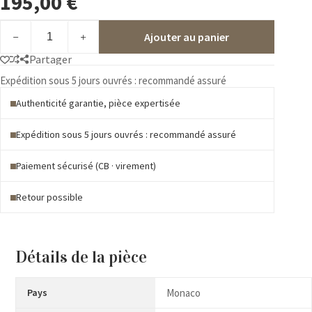
195,00
€
quantité
Ajouter au panier
de
1940
Partager
**
200/214
Expédition sous 5 jours ouvrés : recommandé assuré
Authenticité garantie, pièce expertisée
Expédition sous 5 jours ouvrés : recommandé assuré
Paiement sécurisé (CB · virement)
Retour possible
Détails de la pièce
Pays
Monaco