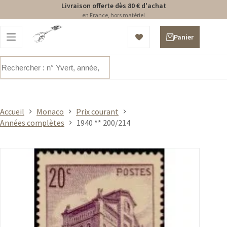
Livraison offerte dès 80 € d'achat
en France, hors matériel
Passer
au
Panier
contenu
d’achat
Aucun
résultat
Accueil
Monaco
Prix courant
Années complètes
1940 ** 200/214